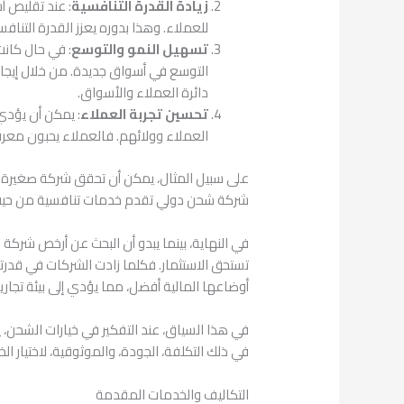
زيادة القدرة التنافسية
: عند تقليص أ
للعملاء. وهذا بدوره يعزز القدرة التن
تسهيل النمو والتوسع
: في حال كانت
التوسع في أسواق جديدة. من خلال إيجاد
دائرة العملاء والأسواق.
تحسين تجربة العملاء
: يمكن أن يؤدي
العملاء وولائهم. فالعملاء يحبون معر
على سبيل المثال، يمكن أن تحقق شركة صغيرة تعمل
شركة شحن دولي تقدم خدمات تنافسية من حيث 
في النهاية، بينما يبدو أن البحث عن أرخص شركة 
تستحق الاستثمار. فكلما زادت الشركات في قدر
أوضاعها المالية أفضل، مما يؤدي إلى بيئة تجار
في هذا السياق، عند التفكير في خيارات الشحن، ي
في ذلك التكلفة، الجودة، والموثوقية، لاختيار ال
التكاليف والخدمات المقدمة