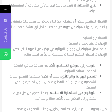
طرح الأسئلة:
لا تتردد في سؤالهم عن أي مخاوف أو استفسارات
←
لديك.
الاتصال المنتظم يمكن أن يمنحك راحة البال ويوفر لك معلومات دقيقة حول
بالعملية برمتها. ناهيك عن كونه طريقة فعالة لحل أي مشكلة قد تنشأ.
Contact Us
الاستلام والتسليم
الإجراءات عند وصول السيارة
عندما تصل سيارتك إلى وجهتها النهائية في تركيا، من المهم اتباع بعض
الإجراءات لضمان استلام السيارة بسلاسة. عادةً ما يُطلب منك:
التوجه إلى موقع التسليم:
تأكد من معرفة موقع الشركة
المحدد لاستلام السيارة.
تقديم الهوية والوثائق:
عليك أن تكون مستعدًا لتقديم الهوية
الشخصية ونسخ الوثائق المطلوبة، مثل سجل الملكية وتأمين
السيارة.
التوقيع على استمارة الاستلام:
بعد التحقق من كل شيء،
ستحتاج إلى التوقيع على تأكيد استلام سيارتك.
مررت بتجربة استلام سيارة بعد انتظار طويل، وكانت الخطوات واضحة