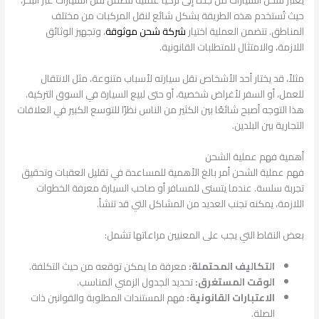
يعتبر شحن السيارات من جدة إلى تركيا عملية تتضمن نقل السيارات عبر البحر،
حيث تُستخدم هذه الطريقة بشكل شائع لنقل المركبات من مختلف
المناطق. تتضمن العملية اختيار
شركة شحن موثوقة
، وتجهيز الوثائق
اللازمة، والامتثال للمتطلبات القانونية.
مثلاً، قد يختار أحد الأشخاص نقل سيارته لأسباب متنوعة، مثل الانتقال
للعمل، أو السفر لأغراض شخصية، أو حتى لبيع السيارة في السوق التركية.
هذا التوجه أصبح شائعًا بين الكثير من الناس نظرًا للتوسع الكبير في العلاقات
التجارية بين البلدين.
أهمية فهم عملية الشحن
فهم عملية الشحن أمر بالغ الأهمية للمساعدة في تقليل العقبات وتحقيق
تجربة سلسة. عندما يتسنى للمسافر أو صاحب السيارة معرفة الخطوات
اللازمة، يمكنه تجنب العديد من المشاكل التي قد تنشأ.
بعض النقاط التي يجب على المعنيين مراعاتها تشمل:
التكاليف المحتملة:
معرفة ما يمكن توقعه من حيث التكلفة.
الوقت المستغرق:
تحديد الجدول الزمني المناسب.
الاعتبارات القانونية:
فهم المستندات المطلوبة والقوانين ذات
الصلة.