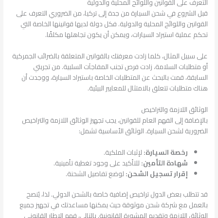
التعرف على القوانين واللوائح المحلية والدولية
قبل الشروع في شحن السيارة من جدة إلى تركيا، من الضروري التعرف على
القوانين واللوائح المحلية والدولية. فكل دولة لديها قوانينها الخاصة التي
تحكم عملية استيراد السيارات، ويمكن أن يكون تجاهلها مكلفًا.
على سبيل المثال، كلما زادت معرفتك بالقوانين المتعلقة بالضرائب الجمركية
أو متطلبات السلامة، زادت فرص تجنب المفاجآت السلبية. من تجربتي
السابقة، قمت بالبحث عن المتطلبات الخاصة باستيراد السيارة، ووجدت أن
هناك متطلبات تتعلق بالامتثال للمعايير البيئية.
الوثائق اللازمة والتراخيص
بالإضافة إلى الفهم العام للقوانين، يجب تجهيز الوثائق اللازمة والتراخيص
الضرورية لشحن السيارة. الوثائق الأساسية تشمل:
رخصة السيارة:
لإثبات الملكية.
شهادة التأمين:
للتأكيد على وجود تغطية تأمينية.
إقرار تسجيل الشحن:
لوضع تفاصيل الشحنة.
قد تتطلب بعض الدول تراخيص إضافية خاصة بالشحن الدولي. لذا، يُنصح
بالعمل مع شركة شحن موثوقة حيث يمكنها مساعدتك في تجهيز جميع
الوثائق اللازمة وتقديم المشورة القانونية. بالتالي، فهم الإطار القانوني