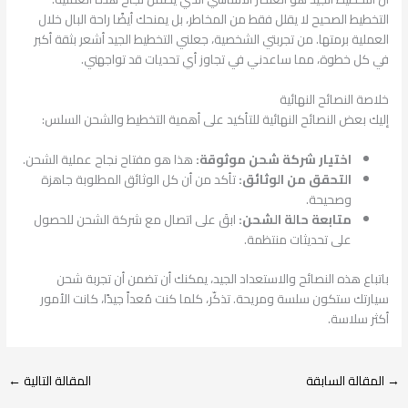
التخطيط الصحيح لا يقلل فقط من المخاطر، بل يمنحك أيضًا راحة البال خلال
العملية برمتها. من تجربتي الشخصية، جعلني التخطيط الجيد أشعر بثقة أكبر
في كل خطوة، مما ساعدني في تجاوز أي تحديات قد تواجهني.
خلاصة النصائح النهائية
إليك بعض النصائح النهائية للتأكيد على أهمية التخطيط والشحن السلس:
اختيار شركة شحن موثوقة:
هذا هو مفتاح نجاح عملية الشحن.
التحقق من الوثائق:
تأكد من أن كل الوثائق المطلوبة جاهزة
وصحيحة.
متابعة حالة الشحن:
ابقَ على اتصال مع شركة الشحن للحصول
على تحديثات منتظمة.
باتباع هذه النصائح والاستعداد الجيد، يمكنك أن تضمن أن تجربة شحن
سيارتك ستكون سلسة ومريحة. تذكّر، كلما كنت مُعداً جيدًا، كانت الأمور
أكثر سلاسة.
→
المقالة السابقة
المقالة التالية
←