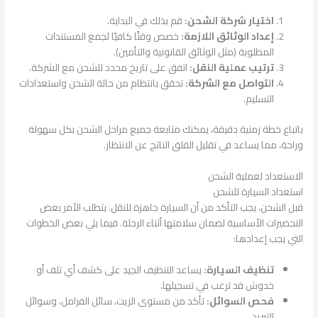
اختيار شركة الشحن:
قم بذلك في البداية.
إعداد الوثائق اللازمة:
خصص وقتًا كافيًا لجمع المستندات
المطلوبة (مثل الوثائق القانونية والتأمين).
ترتيب عملية النقل:
اتفق على تاريخ محدد للشحن مع الشركة.
التواصل مع الشركة:
تحقق بانتظام من حالة الشحن واستعدادات
التسليم.
باتباع خطة زمنية دقيقة، يمكنك متابعة جميع مراحل الشحن بكل سهولة
وراحة، مما يساعد في تقليل القلق الناتج عن الانتظار.
الاستعداد لعملية الشحن
استعداد السيارة للشحن
قبل الشحن، يجب التأكد من أن السيارة جاهزة للنقل. يتطلب الأمر بعض
التحضيرات الأساسية لضمان سلامتها أثناء الرحلة. فيما يلي بعض الخطوات
التي يجب إعدادها:
تنظيف السيارة:
يساعد التنظيف الجيد على كشف أي تلف أو
خدوش قد ترغب في تسجيلها.
فحص السوائل:
تأكد من مستوى الزيت، سائل الفرامل، وسوائل
التبريد.