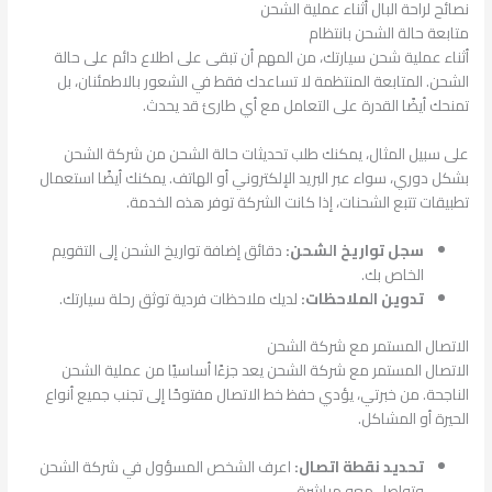
نصائح لراحة البال أثناء عملية الشحن
متابعة حالة الشحن بانتظام
أثناء عملية شحن سيارتك، من المهم أن تبقى على اطلاع دائم على حالة
الشحن. المتابعة المنتظمة لا تساعدك فقط في الشعور بالاطمئنان، بل
تمنحك أيضًا القدرة على التعامل مع أي طارئ قد يحدث.
على سبيل المثال، يمكنك طلب تحديثات حالة الشحن من شركة الشحن
بشكل دوري، سواء عبر البريد الإلكتروني أو الهاتف. يمكنك أيضًا استعمال
تطبيقات تتبع الشحنات، إذا كانت الشركة توفر هذه الخدمة.
سجل تواريخ الشحن:
دقائق إضافة تواريخ الشحن إلى التقويم
الخاص بك.
تدوين الملاحظات:
لديك ملاحظات فردية توثق رحلة سيارتك.
الاتصال المستمر مع شركة الشحن
الاتصال المستمر مع شركة الشحن يعد جزءًا أساسيًا من عملية الشحن
الناجحة. من خبرتي، يؤدي حفظ خط الاتصال مفتوحًا إلى تجنب جميع أنواع
الحيرة أو المشاكل.
تحديد نقطة اتصال:
اعرف الشخص المسؤول في شركة الشحن
وتواصل معه مباشرة.