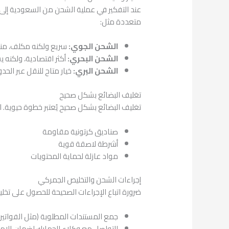
عند التفكير في عملية الشحن من السعودية إلى سو
متعددة مثل:
الشحن الجوي:
سريع ولكنه مكلف، مناس
الشحن البحري:
أكثر اقتصادية، ولكنه ي
الشحن البري:
خيار متاح للنقل عبر الح
تغليف البضائع بشكل صحيح
تغليف البضائع بشكل صحيح يُعتبر خطوة حيوية. 
صناديق كرتونية مقاومة
أشرطة لاصقة قوية
مواد عازلة لحماية المحتويات
إجراءات الشحن والتخليص الجمركي
ضرورة اتباع الإجراءات الصحيحة للحصول على تخ
جمع المستندات المطلوبة (مثل الفواتير
التواصل مع وكلاء الجمارك لضمان الامتث