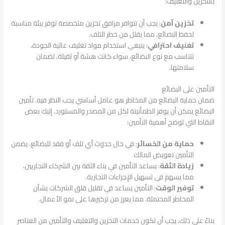
بالتخزين والتغليف:
تخزين آمن
: يجب أن تتوافر مرافق تخزين متخصصة توفر بيئة مناسبة
لحفظ البضائع، مما يقلل من خطر التلف.
تغليف احترافي
: ينبغي استخدام مواد تغليف عالية الجودة،
تتناسب مع نوع البضائع، سواء كانت هشة أو ثقيلة، لضمان
سلامتها.
التأمين على البضائع
ضمان حماية البضائع من المخاطر هو عامل أساسي يجب النظر فيه. تأمين
البضائع يمكن أن يوفر الطمأنينة لكل من المصدر والمستورد. إليك بعض
النقاط التي توضح أهمية التأمين:
حماية من الخسائر
: في حال حدوث أي تلف أو فقد للبضائع، يضمن
التأمين تعويض المالك.
زيادة الثقة
: يساعد التأمين في بناء الثقة بين الشركاء التجاريين،
مما يسهم في تسهيل الإجراءات التجارية.
توفير الوقت
: التأمين يساعد في تقليل قلق الشركات بشأن
المخاطر المحتملة، مما يعزز من تركيزها على نمو الأعمال.
بناءً على ذلك، يجب أن تكون خدمات التخزين والتغليف والتأمين من العناصر