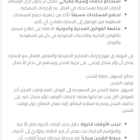
استخدام خدمات وسيط جمركي
: يمكن أن يكون لدى الوسطاء
الخبرات اللازمة لمساعدتك في التنقل عبر الإجراءات الجمركية.
تحضير المستندات مسبقاً
: تأكد من جاهزية جميع المستندات
المطلوبة قبل الوصول إلى الجمارك لتفادي أي تأخير.
متابعة القوانين المحلية والدولية
: الحفاظ على اطلاع مستمر
بالقوانين التجارية والتحديثات الجمركية في كل من السعودية
واليونان.
في النهاية، إن فهم إجراءات التصاريح الجمركية والتعامل الفعال مع الجمارك
يمكن أن يؤثر بشكل إيجابي على تجربة الشحن ويساهم في نجاح الأعمال.
نصائح لتسهيل عملية الشحن
توقيت الشحن
لتسهيل عملية الشحن من السعودية إلى اليونان، يُعتبر توقيت الشحن أحد
العوامل التي يجب مراعاتها بعناية. اختيارات التوقيت تؤثر بشكل كبير على
تكاليف الشحن وسرعة استلام البضائع. إليك بعض النصائح حول توقيت
الشحن:
تجنب الأوقات الذروة
: حاول تجنب أوقات الذروة (مثل الأعياد
والمواسم التجارية) حيث يمكن أن تزيد الطلبات وتؤدي إلى تأخيرات.
جدولة الشحن مبكراً
: قم بجدولة شحناتك مبكراً لتفادي أي