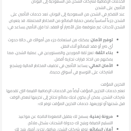
الخدمات الإضافية لشركات الشحن من السعودية إلى اليونان
التأمين على الشحن
عند التفكير في الشحن من السعودية إلى اليونان، تعد خدمات التأمين على
الشحن جزءاً أساسياً يضمن حماية البضائع من المخاطر المحتملة. قد يتعرض
الشحن لأحداث غير متوقعة مثل الأضرار أو الفقد، لذا فإن التأمين يساعد في:
توفير الأمان
: يمكنك من استعادة جزء من أموالك في حالة حدوث
أي ضرر أو فقد للبضائع أثناء النقل.
بناء الثقة
: تعزز ثقة الموردين والمستوردين في عملية الشحن، مما
يمكنهم من اتخاذ قرارات تجارية أفضل.
الأمان المالي
: يساعد التأمين في تخفيف المخاطر المالية ويشجع
الشركات على التوسع في أسواق جديدة.
التخزين المؤقت
تعتبر خدمات التخزين المؤقت أيضاً من الخدمات الإضافية القيمة التي تقدمها
شركات الشحن. يمكن أن يكون لديك بضائع تحتاج إلى تخزينها لبعض الوقت
قبل شحنها أو توزيعها. خدمات التخزين المؤقت توفر لك:
مرونة زمنية
: يسمح لك بتقليل الضغوط الناتجة عن مواعيد
التسليم الضيقة ويتيح لك جدولة الشحنات بشكل ملائم.
أمان البضائع
: توفر شركات الشحن مرافق تخزين آمنة، يتيح لك