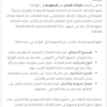
ما هي أهمية
شركات الشحن
من
السعودية
إلى اليونان؟
تشهد العلاقات التجارية بين المملكة العربية السعودية واليونان ازدهاراً
ملحوظاً في السنوات الأخيرة. ومع تنامي هذه العلاقات، تبرز أهمية شركات
الشحن كعنصر أساسي لنجاح العمليات التجارية بين البلدين. هذه الشركات
تسهم بشكل كبير في تسهيل حركة البضائع وتخفيض التكلفة الزمنية
والمالية.
تظهر أهمية شركات الشحن من السعودية إلى اليونان في عدة نقاط:
توسيع الأسواق
: تتيح هذه الشركات للمنتجين السعوديين تصدير
منتجاتهم إلى السوق اليوناني الأوروبي، مما يزيد من فرص التوزيع.
تنوع الخيارات
: تقدم الشركات حلول شحن متنوعة، سواء بحرياً أو
جوياً، مما يتيح للعملاء اختيار الطريقة الأنسب لهم.
تقليل التكاليف
: من خلال الاعتماد على شركات شحن متخصصة،
يمكن للشركات توفير تكاليف الشحن والتخزين.
ضمان الجودة والأمان
: تقدم شركات الشحن خدمات تأمين على
البضائع، مما يعزز من ثقة التجار في عملياتهم.
تساهم هذه الجوانب في تحقيق فوائد كبيرة للمستوردين والمصدرين، مما
يسهل تدفق السلع ويسهم في تعزيز العلاقات الاقتصادية بين البلدين.