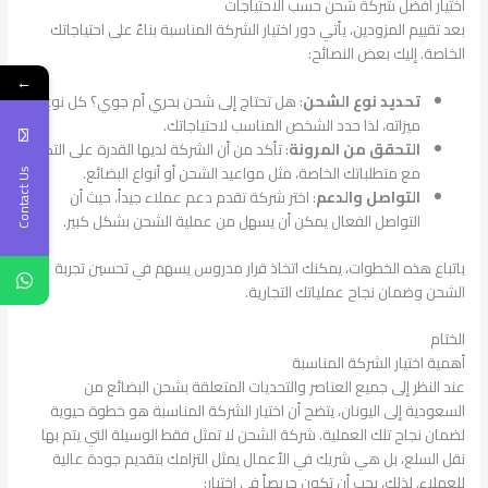
اختيار أفضل شركة شحن حسب الاحتياجات
بعد تقييم المزودين، يأتي دور اختيار الشركة المناسبة بناءً على احتياجاتك
الخاصة. إليك بعض النصائح:
←
تحديد نوع الشحن
: هل تحتاج إلى شحن بحري أم جوي؟ كل نوع له
ميزاته، لذا حدد الشخص المناسب لاحتياجاتك.
التحقق من المرونة
: تأكد من أن الشركة لديها القدرة على التكيف
مع متطلباتك الخاصة، مثل مواعيد الشحن أو أنواع البضائع.
Contact Us
التواصل والدعم
: اختر شركة تقدم دعم عملاء جيداً، حيث أن
التواصل الفعال يمكن أن يسهل من عملية الشحن بشكل كبير.
باتباع هذه الخطوات، يمكنك اتخاذ قرار مدروس يسهم في تحسين تجربة
الشحن وضمان نجاح عملياتك التجارية.
الختام
أهمية اختيار الشركة المناسبة
عند النظر إلى جميع العناصر والتحديات المتعلقة بشحن البضائع من
السعودية إلى اليونان، يتضح أن اختيار الشركة المناسبة هو خطوة حيوية
لضمان نجاح تلك العملية. شركة الشحن لا تمثل فقط الوسيلة التي يتم بها
نقل السلع، بل هي شريك في الأعمال يمثل التزامك بتقديم جودة عالية
للعملاء. لذلك، يجب أن تكون حريصاً في اختيار: