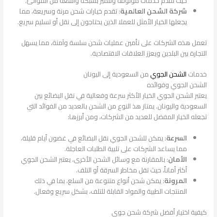
حيث تقدم خدمات موثوقة وتتميز بشبكة واسعة من الموانئ.
شركة الشحن العالمية
: تقدم خيارات شحن مرنة وسريعة، مما
يجعلها الخيار الأمثل للعملا الذين يحتاجون إلى نقل أو تسليم سريع.
تعمل هذه الشركات على تأمين عمليات شحن سلسة وآمنة، مما يسهل
التجارة بين البلدين ويعزز العلاقات الاقتصادية.
خدمات
الشحن الجوي
من السعودية إلى اليونان
الشحن الجوي وفوائده
يعتبر الشحن الجوي الخيار الأكثر سرعة وفعالية في نقل البضائع بين
السعودية واليونان. يمتاز هذ النوع من الشحن بالعديد من الفوائد التي
تجعله الخيار المفضل للعديد من الشركات، ومن أبرزها:
السرعة
: يمكن للشحن الجوي نقل البضائع في غضون أيام قليلة،
مما يساعد الشركات على تلبية الطلبات العاجلة.
الأمان
: بالمقارنة مع وسائل الشحن الأخرى، يعتبر الشحن الجوي
أكثر أماناً، حيث تقل مخاطر السرقة أو التلف.
المرونة
: يمكن شحن أنواع متنوعة من السلع، بما في ذلك
المنتجات الطبية والمواد القابلة للتلف، بشكل سريع وفعال.
كيفية اختيار أفضل شركة شحن جوي