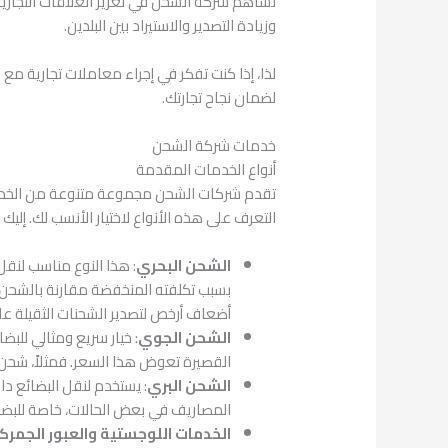
تساهم شركة الشحن في تعزيز العلاقات التجارية ب
وزيادة التصدير والاستيراد بين البلدين.
لذا، إذا كنت تفكر في إجراء معاملات تجارية مع 
لضمان نجاح تجارتك.
خدمات شركة الشحن
أنواع الخدمات المقدمة
تقدم شركات الشحن مجموعة متنوعة من الخدمات 
التعرف على هذه الأنواع لاختيار الأنسب لك. إليك 
الشحن البحري
: هذا النوع مناسب لنقل 
بسبب تكلفته المنخفضة مقارنة بالشحن 
أضعاف أرخص لتصدير الشحنات الثقيلة ع
الشحن الجوي
: خيار سريع ومثالي للبض
القصيرة تعوض هذا السعر. فمثلاً، شحن الم
الشحن البري
: يستخدم لنقل البضائع داخل
المصاريف في بعض الحالات، خاصة للبضائ
الخدمات اللوجستية والعبور الجمر