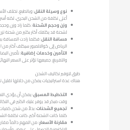
نوع وسيلة النقل
: وبالطبع، تختلف ال
أعلى تكلفة من الشحن البحري، لكنه أسرع
وزن وحجم الشحنة
لشحنة قد يكلفك أكثر بكثير من شحنة تزن 20 كيلوجرام
مسافة النقل
: فكلما زادت المسافة بي
الرياض إلى كوالالمبور سيكلف أكثر من ا
التأمين وخدمات إضافية
: تأمين البض
والتفريغ، جميعها تؤثر على السعر النهائ
طرق لتوفير تكاليف الشحن
هناك عدة استراتيجيات يمكن من خلالها تقليل تكا
التخطيط المسبق
: يمكن أن يؤدي التخ
وقت مبكر قد يوفر عليك الكثير في التكا
تجميع الشحنات
: بدلاً من شحن كميات
كلما كانت الشحنة أكبر، كانت تكلفة الش
مقارنة الأسعار
: من المهم دائماً مقار
الإلكترونية للحصول على عروض وأسعار مخ